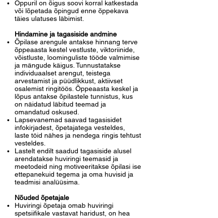
Õppuril on õigus soovi korral katkestada
või lõpetada õpingud enne õppekava
täies ulatuses läbimist.
Hindamine ja tagasiside andmine
Õpilase arengule antakse hinnang terve
õppeaasta kestel vestluste, viktoriinide,
võistluste, loominguliste tööde valmimise
ja mängude käigus. Tunnustatakse
individuaalset arengut, teistega
arvestamist ja püüdlikkust, aktiivset
osalemist ringitöös. Õppeaasta keskel ja
lõpus antakse õpilastele tunnistus, kus
on näidatud läbitud teemad ja
omandatud oskused.
Lapsevanemad saavad tagasisidet
infokirjadest, õpetajatega vesteldes,
laste töid nähes ja nendega ringis tehtust
vesteldes.
Lastelt endilt saadud tagasiside alusel
arendatakse huviringi teemasid ja
meetodeid ning motiveeritakse õpilasi ise
ettepanekuid tegema ja oma huvisid ja
teadmisi analüüsima.
Nõuded õpetajale
Huviringi õpetaja omab huviringi
spetsiifikale vastavat haridust, on hea