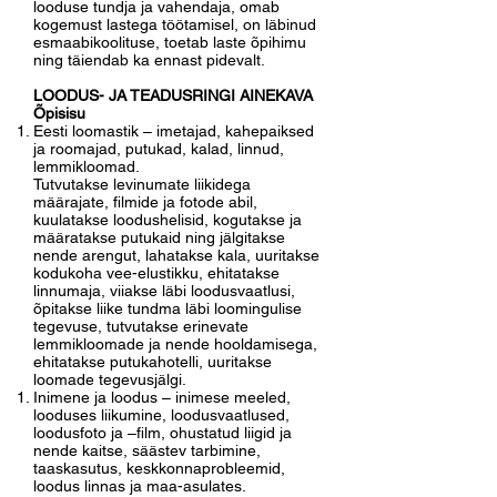
looduse tundja ja vahendaja, omab
kogemust lastega töötamisel, on läbinud
esmaabikoolituse, toetab laste õpihimu
ning täiendab ka ennast pidevalt.
LOODUS- JA TEADUSRINGI AINEKAVA
Õpisisu
Eesti loomastik – imetajad, kahepaiksed
ja roomajad, putukad, kalad, linnud,
lemmikloomad.
Tutvutakse levinumate liikidega
määrajate, filmide ja fotode abil,
kuulatakse loodushelisid, kogutakse ja
määratakse putukaid ning jälgitakse
nende arengut, lahatakse kala, uuritakse
kodukoha vee-elustikku, ehitatakse
linnumaja, viiakse läbi loodusvaatlusi,
õpitakse liike tundma läbi loomingulise
tegevuse, tutvutakse erinevate
lemmikloomade ja nende hooldamisega,
ehitatakse putukahotelli, uuritakse
loomade tegevusjälgi.
Inimene ja loodus – inimese meeled,
looduses liikumine, loodusvaatlused,
loodusfoto ja –film, ohustatud liigid ja
nende kaitse, säästev tarbimine,
taaskasutus, keskkonnaprobleemid,
loodus linnas ja maa-asulates.