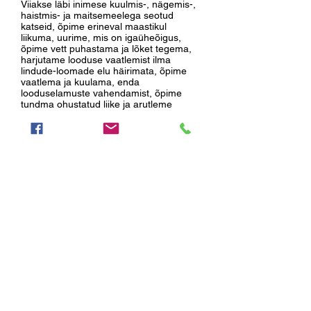
Viiakse läbi inimese kuulmis-, nägemis-,
haistmis- ja maitsemeelega seotud
katseid, õpime erineval maastikul
liikuma, uurime, mis on igaüheõigus,
õpime vett puhastama ja lõket tegema,
harjutame looduse vaatlemist ilma
lindude-loomade elu häirimata, õpime
vaatlema ja kuulama, enda
looduselamuste vahendamist, õpime
tundma ohustatud liike ja arutleme
erinevate keskkonnaprobleemide üle,
uurime enda tarbimisharjumusi,
teostame taaskasutusprojekte, tutvume
kodukoha elustikuga.
Taimed ja seened – puud ja põõsad,
samblad, samblikud ja seened,
levinumad rohttaimed, taimede
kasutamine, määrajate kasutamine.
Tehakse katseid taimede elutingimuste
uurimiseks, jälgitakse aastaaegade
vaheldumisega seotud muutusi puude
näitel, kogutakse taimede vilju, uuritakse
taimede kasutusviise, õpitakse tuntumaid
söögi- ja mürgiseeni tundma, tehakse
katseid pärm- ja hallitusseentega,
tutvutakse ravimtaimede ja nende
kogumise võtetega, valmistatakse
herbaarium ja õpitakse taimemäärajaid