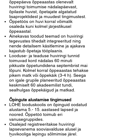
õppepäeva õppeaastas olenevalt
huviringi toimumise nädalapäevast,
õpilaste huvist, õpetajate algatatud
lisaprojektidest ja muudest tingimustest.
Õppetöös on huvi korral võimalik
osaleda kuni kolmel järjestikusel
õppeaastal.
Ainekavas toodud teemad on huviringi
tegevustes tihedalt integreeritud ning
nende detailsem käsitlemine ja ajakava
kajastub õpetaja tööplaanis.
Looduse- ja teaduse huviringi tunnid
toimuvad kord nädalas 60 minuti
pikkuste õppetundidena septembrist mai
lõpuni. Kolmel korral õppeaastas tehakse
pikem matk või õppekäik (3-4 h). Seega
on igale grupile planeeritud õppeaastas
keskmiselt 60 akadeemilist tundi,
sealhulgas õppekäigud ja matkad.
Õpingute alustamise tingimused
LOHE looduskoolis on õpinguid oodatud
alustama 5.- 15. aastased lapsed ja
noored. Õppetöö toimub eri
vanusegruppides.
Osalejad registreeritakse huviringi
lapsevanema sooviavalduse alusel ja
huvikooliga lepingu sõlmimise järel.