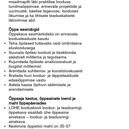
maailmapilti läbi praktilise looduse
tundmaõppimise, erinevate projektide ja
uurimuste, käelise tegevuse, looduses
liikumise ja ka lihtsate teaduskatsete
läbiviimise abil.
Õppe eesmärgid
Õppekava eesmärkideks on erinevate
loodusteaduste kaudu
Teha õpilased tuttavaks neid ümbritseva
elusloodusega
Suunata õpilasi loodust ja keskkonda
säästvalt mõtlema ja tegutsema
Kujundada õpilaste analüüsioskust ja
loogilist mõtlemist
Arendada suhtlemis- ja koostööoskuseid
Äratada huvi loodus- ja täppisteaduste
edasiõppimise vastu
Aidata kaasa õpihuvi säilimisele ja
arendamisele
Õppeaja kestus, õppeainete loend ja
maht õppepäevades
LOHE looduskooli loodus- ja teadusringi
õppekava sisaldab ühe õppeaine
ainekava – loodus- ja teadusringi
ainekava.
Keskmine õppetöö maht on 35-37