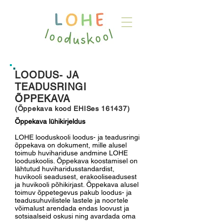
LOODUS- JA
TEADUSRINGI
ÕPPEKAVA
(Õppekava kood EHISes 161437)
Õppekava lühikirjeldus
LOHE looduskooli loodus- ja teadusringi
õppekava on dokument, mille alusel
toimub huvihariduse andmine LOHE
looduskoolis. Õppekava koostamisel on
lähtutud huviharidusstandardist,
huvikooli seadusest, erakooliseadusest
ja huvikooli põhikirjast. Õppekava alusel
toimuv õppetegevus pakub loodus- ja
teadusuhuvilistele lastele ja noortele
võimalust arendada endas loovust ja
sotsiaalseid oskusi ning avardada oma