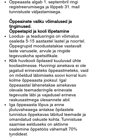
Õppeaasta algab 1. septembril ringi
registreerumisega ja lõppeb 31. mail
tunnistuste väljastamisega.
Õppeainete valiku võimalused ja
tingimused.
Õppeetapid ja kooli lõpetamine
Loodus- ja teadusringis on võimalus
osaleda 5-15 aastastel lastel ja noortel.
Õppegrupid moodustatakse vastavalt
laste vanusele, arvule ja ringide
tegevuskoha spetsiifikale.
Kõik huvikooli õpilased kuuluvad ühte
kooliastmesse. Huviringi ainekava ei ole
jagatud erinevateks õppeastmeteks, vaid
on mõeldud läbimiseks soovi korral kuni
kolme õppeaasta jooksul. Igal
õppeaastal lähenetakse ainekavas
olevale teemaderingile erinevate
tegevuste läbi ja vajadusel erineva
raskusastmega ülesannete abil.
Iga õppeaasta lõpus ja enne
jõuluvaheaega antakse õpilastele
tunnistus õppekavas läbitud teemade ja
omandatud oskuste kohta. Tunnistuse
saamise eelduseks on aktiivne
osalemine õppetöös vähemalt 70%
tundidest.