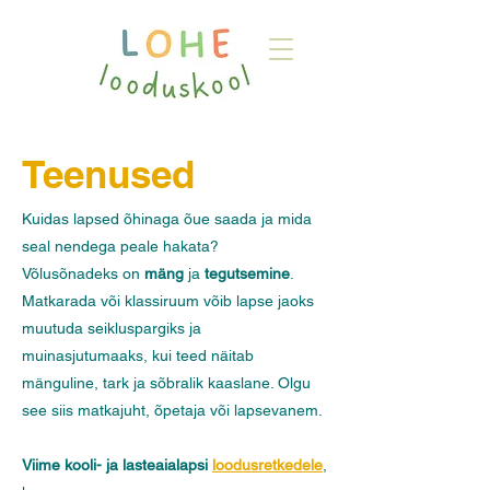
Teenused
Kuidas lapsed õhinaga õue saada ja mida
seal nendega peale hakata?
Võlusõnadeks on
mäng
ja
tegutsemine
.
Matkarada või klassiruum võib lapse jaoks
muutuda seikluspargiks ja
muinasjutumaaks, kui teed näitab
mänguline, tark ja sõbralik kaaslane. Olgu
see siis matkajuht, õpetaja või lapsevanem.
Viime kooli- ja lasteaialapsi
loodusretkedele
,