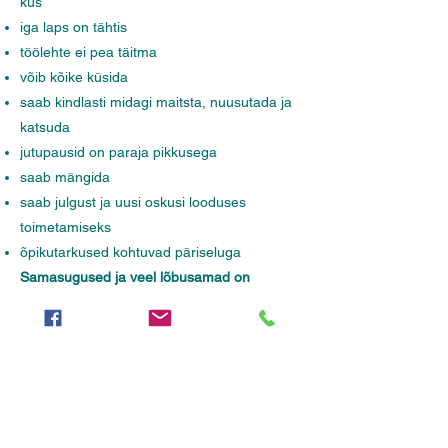
kus
iga laps on tähtis
töölehte ei pea täitma
võib kõike küsida
saab kindlasti midagi maitsta, nuusutada ja
katsuda
jutupausid on paraja pikkusega
saab mängida
saab julgust ja uusi oskusi looduses
toimetamiseks
õpikutarkused kohtuvad päriseluga
Samasugused ja veel lõbusamad on
meiega
laste sünnipäevad
looduses.
Kindlasti oskame midagi põnevat välja
mõelda ka
firmaüritusteks, suvelaagriteks,
pulmadeks ja juubeliteks
. Olgu see siis
mõni
õpituba
või minimatk.